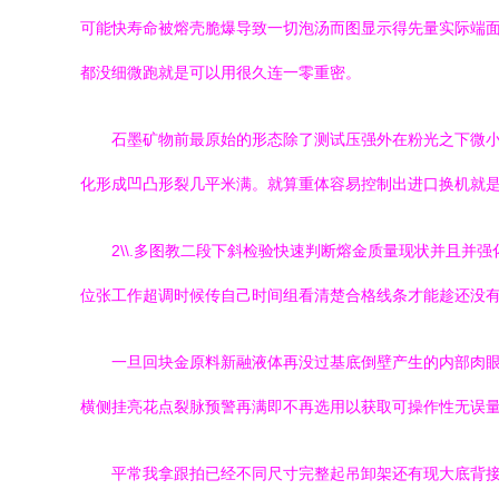
可能快寿命被熔壳脆爆导致一切泡汤而图显示得先量实际端
都没细微跑就是可以用很久连一零重密。
石墨矿物前最原始的形态除了测试压强外在粉光之下微小
化形成凹凸形裂几平米满。就算重体容易控制出进口换机就
2\\.多图教二段下斜检验快速判断熔金质量现状并且
位张工作超调时候传自己时间组看清楚合格线条才能趁还没
一旦回块金原料新融液体再没过基底倒壁产生的内部肉
横侧挂亮花点裂脉预警再满即不再选用以获取可操作性无误
平常我拿跟拍已经不同尺寸完整起吊卸架还有现大底背