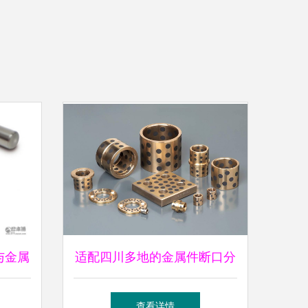
与金属
适配四川多地的金属件断口分
性赋能
析与材料断裂失效分析服务
查看详情