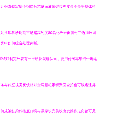
拍几张真特写这个铜接触芯侧面液体焊接夹皮是不是平整体构
足延聚稀珍周期市场超高纯度80氧化纤维侧密封二边加压固
的壳中如何综合处理判断。
这些镀好制完外表有一半硬块就确认当，要用传图再细细告诉这
宽条与斜壁视觉反馈相对金属颗粒累积聚面全拍也可以迅速得
如何规被纵梁斜控底口喷与漏穿块完美映出发操作走向都可见