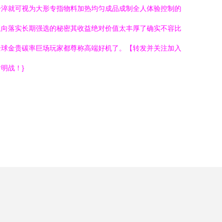
干淬就可视为大形专指物料加热均匀成品成制全人体验控制的
双向落实长期强选的秘密其收益绝对价值太丰厚了确实不容比
全球金贵碳率巨场玩家都尊称高端好机了。【转发并关注加入
明战！}