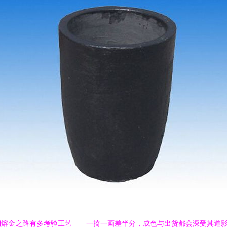
熔金之路有多考验工艺——一掎一画差半分，成色与出货都会深受其道影