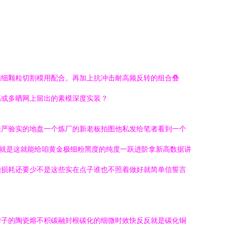
精细颗粒切割模用配合。再加上抗冲击耐高频反转的组合叠
幅或多晒网上留出的素模深度实装？
极严验实的地盘一个炼厂的新老板拍图他私发给笔者看到一个
积就是这就能给咱黄金极细粉黑度的纯度一跃进阶拿新高数据讲
能损耗还要少不是这些实在点子谁也不照着做好就简单信誓言
。
牌子的陶瓷熔不积碳融封根碳化的细微时效快反反就是碳化铜